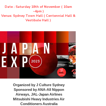
Date : Saturday 18th of November ( 10am
~4pm )
Venue: Sydney Town Hall ( Centennial Hall &
Vestibule Hall )
Organized by J Culture Sydney
Sponsored by AN
A-All Nippon
Airways, JAL-Japan Airlines
Mitsubishi Heavy Industries Air
Conditioners Australia