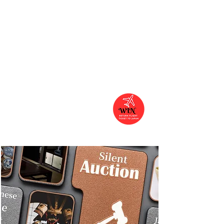
1pm - 2nd Round (Kimono Props)
3pm - Final
The winner will receive an
ANA - All
Nippon Airways return flight
ticket to
JAPAN! and
more prizes includes
book vouchers,
Japanese
Restaurant
vouchers.
C
lick Detail