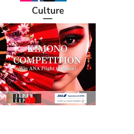
Culture
Centennial Hall Stage
11am -
1st Round (
Original Kimono)