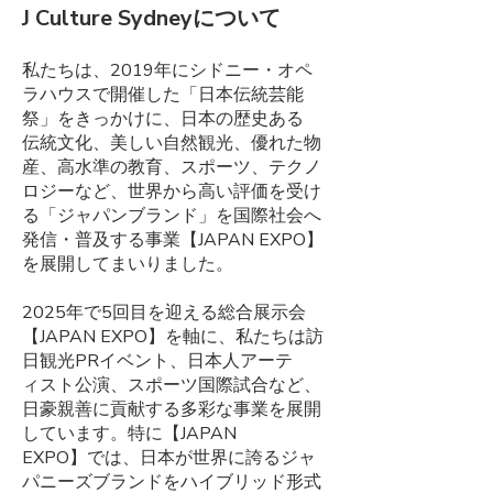
​J Culture Sydneyについて
私たちは、2019年にシドニー・オペ
ラハウスで開催した「日本伝統芸能
祭」をきっかけに、日本の歴史ある
伝統文化、美しい自然観光、優れた物
産、高水準の教育、スポーツ、テクノ
ロジーなど、世界から高い評価を受け
る「ジャパンブランド」を国際社会へ
発信・普及する事業【JAPAN EXPO】
を展開してまいりました。
2025年で5回目を迎える総合展示会
【JAPAN EXPO】を軸に、私たちは訪
日観光PRイベント、日本人アーテ
ィスト公演、スポーツ国際試合など、
日豪親善に貢献する多彩な事業を展開
しています。特に【JAPAN
EXPO】では、日本が世界に誇るジャ
パニーズブランドをハイブリッド形式