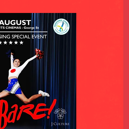
uji Hamada (Shiro-men – White Mask) Sophia
eratori (Blue Mask) Haruka Kunimune (Black
inobue) Sophie Unsen (Shinobue) Claire Boyle
Executive
tions Löeby
l
eant
 Petros Kleoudis
rew Bisset Tim Walker Sydney Opera
hands Crew(JCS) Calligraphy Design
amera) Misaki Ito(Photography) Shinya
hotography) On-Line Promotion
olley(Poster) Rio Hikichi(Trailer) Kimono
Naoto Ijichi (Nichigo Press) Kaori Yamashita (
(Cheers) Kazuya Itai (Kyodo News Agency)