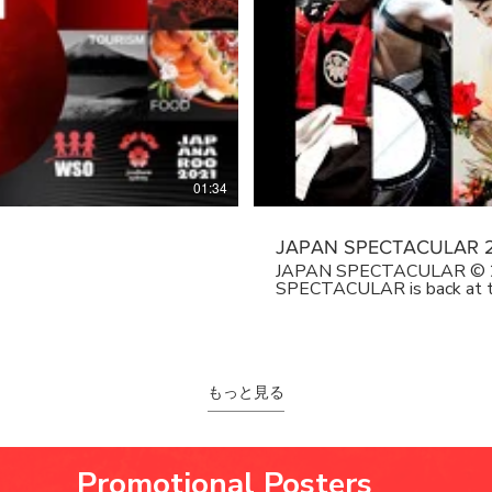
01:34
JAPAN SPECTACULAR 2
JAPAN SPECTACULAR © 2020 After last year's suc
SPECTACULAR is back at t
showcase a special event o
by today’s most celebrated internat
video: "Like a Ripple"(edit
by TAIKOZ JAPAN SPECTACULAR © 2019 TALENT & CAST (as
appeared on the video) TAIKO TAIKOZ Ian Cleworth (Taikoz Artistic
もっと見る
Director) Kerryn Joyce Sop
Wherry Hirotaka Ran | Taik
generous assistance of Create NSW - KENBU - S
Arai Aiho Itsuki Riho Harada IKEBANA Yoshimi Tada Yoriko Macklin Yasuk
Kaieda Mariko Osawa KOTO Satsuki Odamura NIHON BUYO(Nichibu)
​Promotional Posters
Hirogiku Nishikawa OKINAWA SANCHIN & MUSIC MION & "ICHIMADIN"