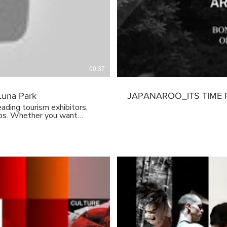
方、前日の１７日には、シ
パン・エキスポ」も開催されました。 記者 「シド
す。日本各地のＰＲブースも出展されて
ア人観光客を今後、様々な地
据え、日本への関心を高め
としています。
で、会場では折り紙や生け
p/ ▼チャンネル登
試飲も行われました。 来場者 「来年、日本に行きたいので、ここに来ま
した」 コロナ禍以前は、年間５０万人を超えるオーストラリア人観光客
kf6Lbi_1VC5NmPA?
が日本を訪れており、旅行
ます。 （19日07:21） ▼TBS NEWS 公式サイト
ら
00:37
https://news.tbs.co.jp/index.html ▼TBS NEWS 公式SNS
_sp/toukou.html
https://twitter.com/tbs
https://www.facebook.com
Luna Park
JAPANAROO_ITS TIME P
◇TikTok https://www.ti
https://www.instagram.com/tbsnews_
ading tourism exhibitors,
す！ http://www.youtube.
ops. Whether you want
sub_confirmation=1 ▼情報提供はこちらから「TBSインサイダーズ」
me to start planning your
https://news.tbs.co.jp/newsi_sp/tbs
/en/au/japan-travel-fair/
「TBSスクープ投稿」 https://ne