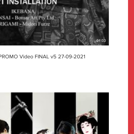
ドニー市内で日本の食や旅行を紹介する「ジャ
ニー市内にある会場で
います」 これは、コロナ後を見
るために、官民の各団体が協力して開いたもの
花などの展示のほか、日本酒や日本産ワインの
業界などは、今後の需要回復に期待を寄せてい
01:03
 ◇Twitter
_news?s=20 ◇Facebook
/tbsnews ◇note https://note.com/tbsnews
ROMO Video FINAL v5 27-09-2021
ktok.com/@tbsnews?lang=ja ◇instagram
insta/ ▼チャンネル登録をお願いしま
com/channel/UC6AG81pAkf6Lbi_1VC5NmPA?
-insiders/ ▼映像提供はこちらから
ws.tbs.co.jp/newsi_sp/toukou/