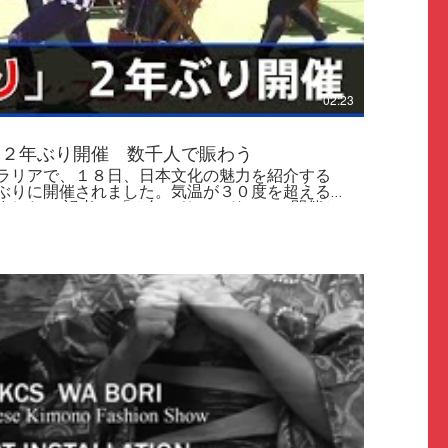
02:23
り２年ぶり開催 数千人で賑わう
ラリアで、１８日、日本文化の魅力を紹介する
ぶりに開催されました。気温が３０度を超える
にシドニーで開催と
くの人が集まってきています」 「祭りジ
と名付けられたこのイベント。去年は新型コロ
中止となりましたが、今年は気温が３０度を超
旅行を計画している地元市民ら数千人の人出で
った野外ショッピングモールには、日本食や日本
 来場客 「初めてここに来た
（日本で）ディズニーラン
解禁されれば、実際にこのような祭りを日本で
ン接種が進んでいることから、今月１５日、お
人の入国を再開するなど、引き続き規制緩和を
きる喜びはひとしおだなと感じますね」 一