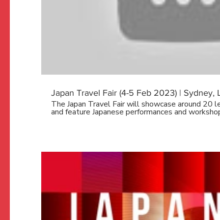
す」 日本への入国制限が大幅に緩和されたことから、去年12月にはオース
トラリアから4万人以上が来日しました。 イベント主催者は、滞在日数が
長く、1人あたりの消費額も多いオーストラリ
方の観光スポットへ積極的に誘致していきたい
▼TBS NEWS DIG 公式サイト https://newsdig.tbs.co.j
録をお願いします！
http://www.youtube.com/channel/UC6AG81pA
sub_confirmation=1 ▼情報提供はこちらから「TBSインサイダーズ」
https://www.tbs.co.jp/news_sp/tbs-insiders.html ▼映像提供はこちらか
「TBSスクープ投稿」 https://www.tbs.co.jp/news
Japan Travel Fair (4-5 Feb 2023) | Sydney, 
The Japan Travel Fair will showcase around 20 le
and feature Japanese performances and worksh
family fun or a solo adventure, it’s the perfect ti
next trip to Japan. https://www.japan.travel