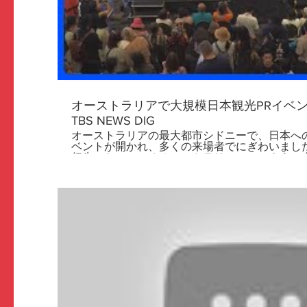
オーストラリアで大規模日本観光PRイベ
TBS NEWS DIG
オーストラリアの最大都市シドニーで、日本へ
ベントが開かれ、多くの来場者でにぎわいました。 記者 「日本が人
行先となっているオーストラリア。このように
ってきています」 日本政府観光局の主催で行われたこのイベントには、日
本各地の自治体や旅行会社など20の団体が出展
場に詰めかけました。 来場者 「3月に日本へ行き、富士急（ハイランド）
に行きます」 「大阪と、えーと…岐阜に行くわ」
行き、6週間滞在します」 イベントには、青森県の黒石市から来た人たち
が日本三大流し踊りのひとつ「黒石よされ」などを披
黒石市 有馬喜代史 副市長 「これからは中国・
豪”、特にオーストラリアの方には力を入れて
いと思っています」 日本政府観光局（JNTO）シドニー事務所 田中陽子 所
長 「スキーだけではなくて、いろんな地域、
本の魅力を伝えていきたいと思っています」 德田修一 在シドニー日本総
領事 「日本に行った（オーストラリアの）方
れるという相乗効果があって、ここまで来てい