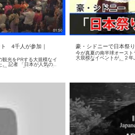
01:50
ント 4千人が参加｜
豪・シドニーで日本祭
今が真夏の南半球オースト
大規模なイベントが、２年
の観光をPRする大規模なイ
中、数千人の人出で賑わいました。 記者 「２年ぶり
気の旅
なった日本祭りの会場です。多
会場には、多くの人が集ま
ャパン・フェスティバル」
ナウィルス感染拡大のため
。市民らおよそ4000人が会
える炎天下の中、日本への
賑わいました。 会場とな
 「10月から11月に日本へ
の文化を体験できる屋台などが並びました。
けど、いろいろ体験できて素晴らしいわ」 「
露しました。 青森県
ドに行きたい」 ウィロビー市 ゲイル・ギドニー市長 「海外渡航できるよ
台湾だけではなくて“欧米
うになり、日本への渡航が
プロモート活動をしていきた
楽しめます」 オーストラリアでは、新型コロナの感染者数が再び増える
傾向にありますが、ワクチ
いろんなシーズンを通して日
よそ１年９か月ぶりに日本
進めています。 山上信吾駐豪日本大使 「長いロックダウンの期間を経て
が、日本の良さを拡散してく
いるだけに、外でお祭りので
るんじゃないかと思いま