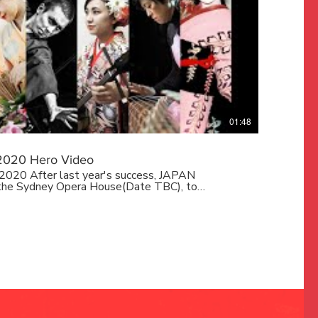
01:48
020 Hero Video
cess, JAPAN
he Sydney Opera House(Date TBC), to
f ancient Japanese Performing Arts represented
ional and local artists. = Music on HERO
ed version) Composed by Ian Cleworth, performed
hia Ang Ryuji Hamada Sophie Unsen Claudia
oz Young Artist - Taikoz acknowledges the
AMURAI Dance Ryuou
o