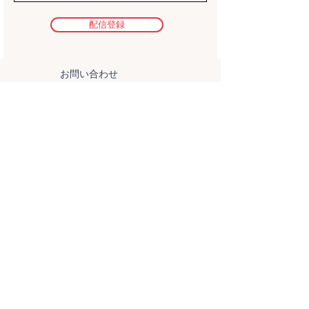
配信登録
お問い合わせ
お問い合わせ
メディア取材
スタッフ応募
ボランティア応募
JAPAN EXPO
出展者ポータル
出演者ポータル
出展申込