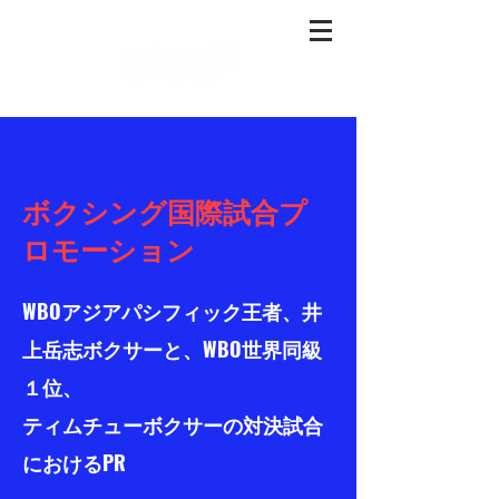
​ボクシング国際試合プ
ロモーション
WBOアジアパシフィック王者、井
上岳志ボクサーと、WBO世界同級
１位、
ティムチューボクサーの対決試合
におけるPR