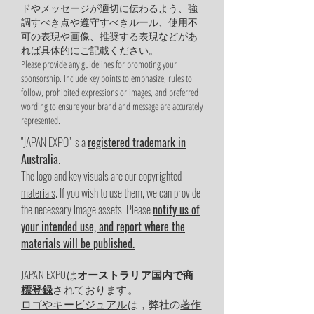
ドやメッセージが適切に伝わるよう、強
調すべき点や遵守すべきルール、使用不
可の表現や画像、推奨する表現などがあ
れば具体的にご記載ください。
Please provide any guidelines for promoting your
sponsorship. Include key points to emphasize, rules to
follow, prohibited expressions or images, and preferred
wording to ensure your brand and message are accurately
represented.
"JAPAN EXPO" is a
registered trademark in
Australia
.
The
logo and key visuals
are our
copyrighted
materials
. If you wish to use them, we can provide
the necessary image assets. Please
notify us of
your intended use, and report where the
materials will be published.
JAPAN EXPOは
オーストラリア国内で商
標登録
されております。
ロゴやキービジュアル
は，弊社の
著作