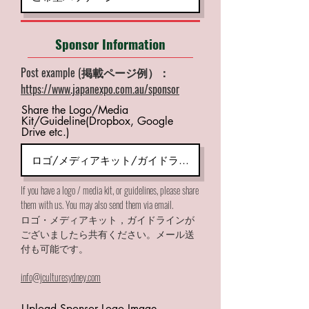
Sponsor Information
Post example (掲載ページ例）：
https://www.japanexpo.com.au/sponsor
Share the Logo/Media
Kit/Guideline(Dropbox, Google
Drive etc.)
If you have a logo / media kit, or guidelines, please share
them with us. You may also send them via email.
ロゴ・メディアキット，ガイドラインが
ございましたら共有ください。メール送
付も可能です。
info@jculturesydney.com
Upload Sponsor Logo Image