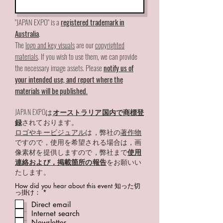
"JAPAN EXPO" is a
registered trademark in
Australia
.
The
logo and key visuals
are our
copyrighted
materials
. If you wish to use them, we can provide
the necessary image assets. Please
notify us of
your intended use, and report where the
materials will be published.
JAPAN EXPOは
オーストラリア国内で商標登
録
されております。
ロゴやキービジュアル
は，弊社の
著作物
ですので，
使用を希望される場合は，画
像素材を提供しますので，弊社まで
使用
連絡および，掲載箇所の報告
をお願いい
たします。
How did you hear about this event 知った切
必
っ掛け：
*
須
Direct email
項
目
Internet search
Newsletter