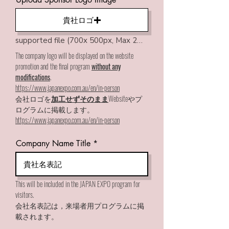
貴社ロゴ
supported file (700x 500px, Max 2MB)
The company logo will be displayed on the website
promotion and the final program
without any
modifications
.
https://www.japanexpo.com.au/en/in-person
会社ロゴを
加工せずそのまま
Websiteやプ
ログラムに掲載します。
https://www.japanexpo.com.au/en/in-person
Company Name Title
This will be included in the JAPAN EXPO program for
visitors.
会社名表記は，来場者用プログラムに掲
載されます。