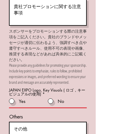
スポンサーをプロモーションする際の注意事
項をご記入ください。貴社のブランドやメッ
セージが適切に伝わるよう、強調すべき点や
遵守すべきルール、使用不可の表現や画像、
推奨する表現などがあれば具体的にご記載く
ださい。
Please provide any guidelines for promoting your sponsorship.
Include key points to emphasize, rules to follow, prohibited
expressions or images, and preferred wording to ensure your
brand and message are accurately represented.
JAPAN EXPO Logo, Key Visuals ( ロゴ，キー
ビジュアルの使用)
*
Yes
No
Others