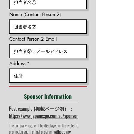
Name (Contact Person.2)
Contact Person.2 Email
Address
Sponsor Information
Post example (掲載ページ例）：
https://www.japanexpo.com.au/sponsor
The company logo will be displayed on the website
promotion and the final program
without any