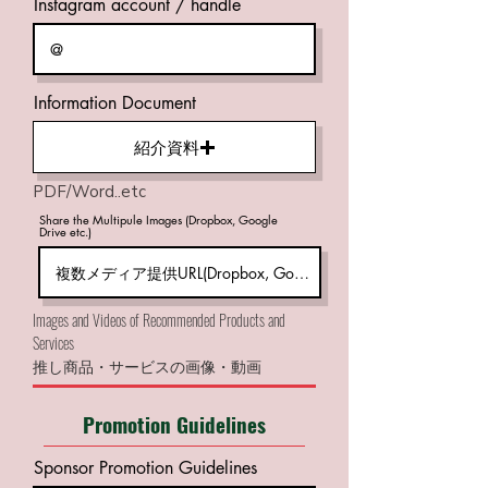
Instagram account / handle
Information Document
紹介資料
PDF/Word..etc
Share the Multipule Images (Dropbox, Google
Drive etc.)
​Images and Videos of Recommended Products and
Services
推し商品・サービスの画像・動画
Promotion Guidelines
Sponsor Promotion Guidelines