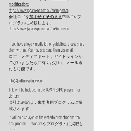
modifications
.
https://www.japanexpo.com.au/en/in-person
会社ロゴを
加工せずそのまま
Websiteやプ
ログラムに掲載します。
https://www.japanexpo.com.au/en/in-person
If you have a logo / media kit, or guidelines, please share
them with us. You may also send them via email.
ロゴ・メディアキット，ガイドラインが
ございましたら共有ください。メール送
付も可能です。
info@jculturesydney.com
This will be included in the JAPAN EXPO program for
visitors.
会社名表記は，来場者用プログラムに掲
載されます。
It will be displayed on the website promotion and the
final program. Websiteやプログラムに掲載し
ます。