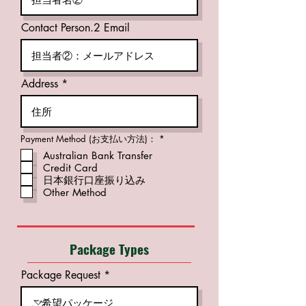
Contact Person.2 Email
Address
必
Payment Method (お支払い方法)：
*
須
Australian Bank Transfer
項
目
Credit Card
日本銀行口座振り込み
Other Method
Package Types
Package Request