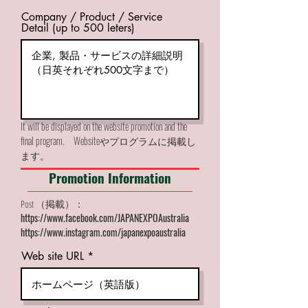
Company / Product / Service
Detail (up to 500 leters)
It will be displayed on the website promotion and the
final program. Websiteやプログラムに掲載し
ます。
Promotion Information
Post （掲載）：
https://www.facebook.com/JAPANEXPOAustralia
https://www.instagram.com/japanexpoaustralia
Web site URL